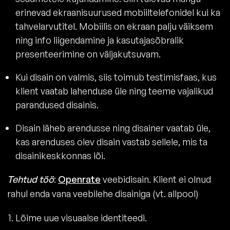
erinevad ekraanisuurused mobiiltelefonidel kui ka
tahvelarvutitel. Mobiilis on ekraan palju väiksem
ning info liigendamine ja kasutajasõbralik
presenteerimine on väljakutsuvam.
Kui disain on valmis, siis toimub testimisfaas, kus
klient vaatab lahenduse üle ning teeme vajalikud
parandused disainis.
Disain läheb arendusse ning disainer vaatab üle,
kas arenduses olev disain vastab sellele, mis ta
disainikeskkonnas lõi.
Tehtud töö
:
Openrate
veebidisain. Klient ei olnud
rahul enda vana veebilehe disainiga (vt. allpool)
Lõime uue visuaalse identiteedi.