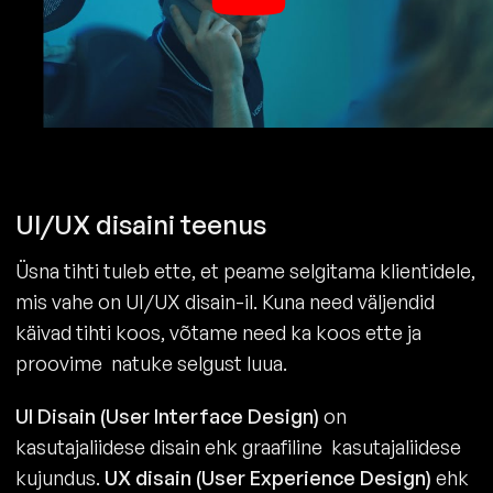
UI/UX disaini teenus
Üsna tihti tuleb ette, et peame selgitama klientidele,
mis vahe on UI/UX disain-il. Kuna need väljendid
käivad tihti koos, võtame need ka koos ette ja
proovime natuke selgust luua.
UI Disain (User Interface Design)
on
kasutajaliidese disain ehk graafiline kasutajaliidese
kujundus.
UX disain (User Experience Design)
ehk