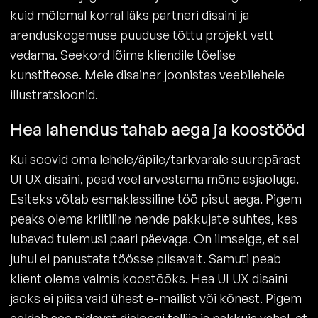
kuid mõlemal korral läks partneri disaini ja
arenduskogemuse puuduse tõttu projekt vett
vedama. Seekord lõime kliendile tõelise
kunstiteose. Meie disainer joonistas veebilehele
illustratsioonid.
Hea lahendus tahab aega ja koostööd
Kui soovid oma lehele/äpile/tarkvarale suurepärast
UI UX disaini, pead veel arvestama mõne asjaoluga.
Esiteks võtab esmaklassiline töö pisut aega. Pigem
peaks olema kriitiline nende pakkujate suhtes, kes
lubavad tulemusi paari päevaga. On ilmselge, et sel
juhul ei panustata töösse piisavalt. Samuti peab
klient olema valmis koostööks. Hea UI UX disaini
jaoks ei piisa vaid ühest e-mailist või kõnest. Pigem