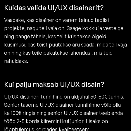
Kuidas valida UI/UX disainerit?
Vaadake, kas disainer on varem teinud taolisi
projekte, nagu teil vaja on. Saage kokku ja vestelge
ning pange tähele, kas teilt küsitakse õigeid
küsimusi, kas teist püütakse aru saada, mida teil vaja
on ning kas teile pakutakse lahendusi, mis teid
rahuldaks.
Kui palju maksab UI/UX disain?
UI/UX disaineri tunnihind on üldjuhul 50-60€ tunnis.
Senior taseme UI/UX disainer tunnihinne võib olla
ka 100€ ringis ning senior UI/UX disainer teeb enda
tööd 2-5 korda kiiremini kui junior. Lisaks on
lõpptulemus kordades kvaliteetsem.