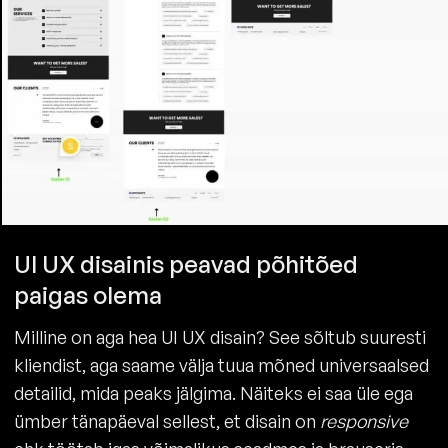
UI UX disainis peavad põhitõed
paigas olema
Milline on aga hea UI UX disain? See sõltub suuresti
kliendist, aga saame välja tuua mõned universaalsed
detailid, mida peaks jälgima. Näiteks ei saa üle ega
ümber tänapäeval sellest, et disain on
responsive