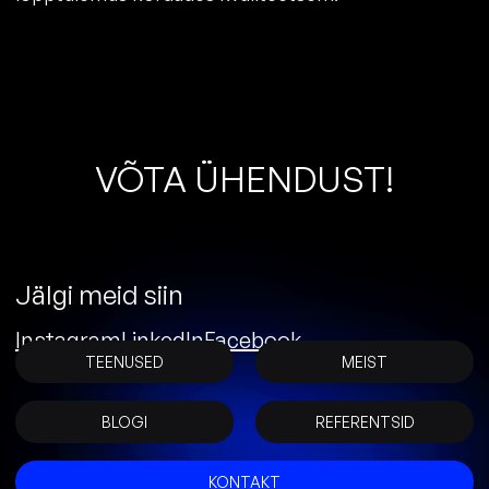
V
Õ
T
A
Ü
H
E
N
D
U
S
T
!
Jälgi meid siin
Instagram
LinkedIn
Facebook
TEENUSED
MEIST
BLOGI
REFERENTSID
KONTAKT