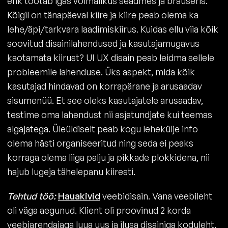
ehk töötab igas võimalikus seadmes ja brauseris.
Kõigil on tänapäeval kiire ja kiire peab olema ka
lehe/äpi/tarkvara laadimiskiirus. Kuidas ellu viia kõik
soovitud disainilahendused ja kasutajamugavus
kaotamata kiirust? UI UX disain peab leidma sellele
probleemile lahenduse. Üks aspekt, mida kõik
kasutajad hindavad on korrapärane ja arusaadav
sisumenüü. Et see oleks kasutajatele arusaadav,
testime oma lahendust nii asjatundjate kui teemas
algajatega. Üleüldiselt peab kogu lehekülje info
olema hästi organiseeritud ning seda ei peaks
korraga olema liiga palju ja pikkade plokkidena, nii
hajub lugeja tähelepanu kiiresti.
Tehtud töö:
Hauakivid
veebidisain. Vana veebileht
oli väga aegunud. Klient oli proovinud 2 korda
veebiarendajaga luua uus ja ilusa disainiga koduleht,