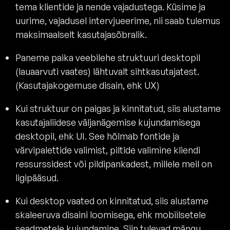
tema klientide ja nende vajadustega. Küsime ja
uurime, vajadusel intervjueerime, nii saab tulemus
maksimaalselt kasutajasõbralik.
Paneme paika veebilehe struktuuri desktopil
(lauaarvuti vaates) lähtuvalt sihtkasutajatest.
(Kasutajakogemuse disain, ehk UX)
Kui struktuur on paigas ja kinnitatud, siis alustame
kasutajaliidese väljanägemise kujundamisega
desktopil, ehk UI. See hõlmab fontide ja
värvipalettide valimist, piltide valimine kliendi
ressurssidest või pildipankadest, millele meil on
ligipääsud.
Kui desktop vaated on kinnitatud, siis alustame
skaleeruva disaini loomisega, ehk mobiilsetele
seadmetele kujundamine. Siin tulevad mängu