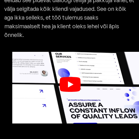
eeldab see pidevat dialoogi tellija ja pakkuja vahel, et
välja selgitada kõik kliendi vajadused. See on kõik
aga ikka selleks, et töö tulemus saaks
maksimaalselt hea ja klient oleks lehel või äpis
õnnelik.