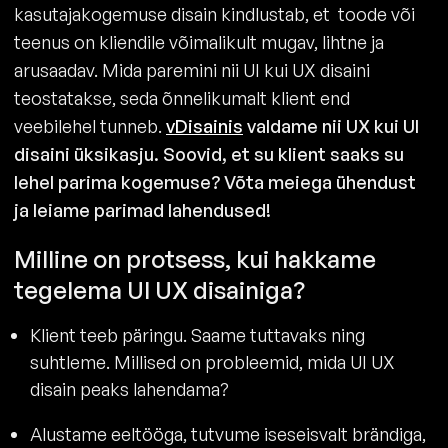
kasutajakogemuse disain kindlustab, et toode või
teenus on kliendile võimalikult mugav, lihtne ja
arusaadav. Mida paremini nii UI kui UX disaini
teostatakse, seda õnnelikumalt klient end
veebilehel tunneb.
vDisainis
valdame nii UX kui UI
disaini üksikasju. Soovid, et su klient saaks su
lehel parima kogemuse? Võta meiega ühendust
ja leiame parimad lahendused!
Milline on protsess, kui hakkame
tegelema UI UX disainiga?
Klient teeb päringu. Saame tuttavaks ning
suhtleme. Millised on probleemid, mida UI UX
disain peaks lahendama?
Alustame eeltööga, tutvume iseseisvalt brändiga,