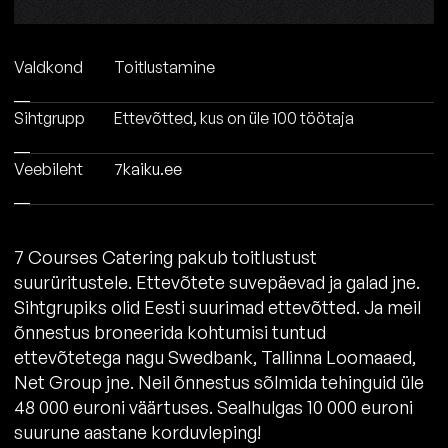
Valdkond
Toitlustamine
Sihtgrupp
Ettevõtted, kus on üle 100 töötaja
Veebileht
7kaiku.ee
7 Courses Catering pakub toitlustust
suurüritustele. Ettevõtete suvepäevad ja galad jne.
Sihtgrupiks olid Eesti suurimad ettevõtted. Ja meil
õnnestus broneerida kohtumisi tuntud
ettevõtetega nagu Swedbank, Tallinna Loomaaed,
Net Group jne. Neil õnnestus sõlmida tehinguid üle
48 000 euroni väärtuses. Sealhulgas 10 000 euroni
suurune aastane korduvleping!