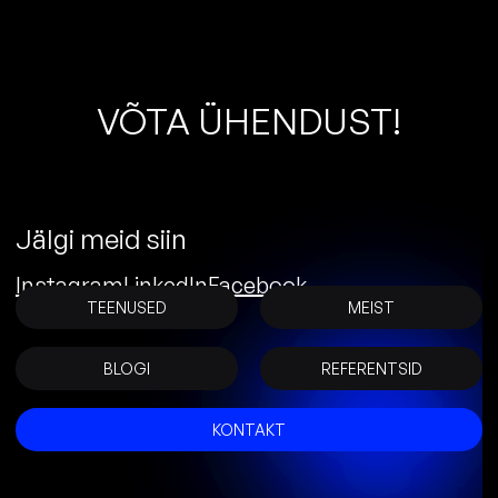
V
Õ
T
A
Ü
H
E
N
D
U
S
T
!
Jälgi meid siin
Instagram
LinkedIn
Facebook
TEENUSED
MEIST
BLOGI
REFERENTSID
KONTAKT