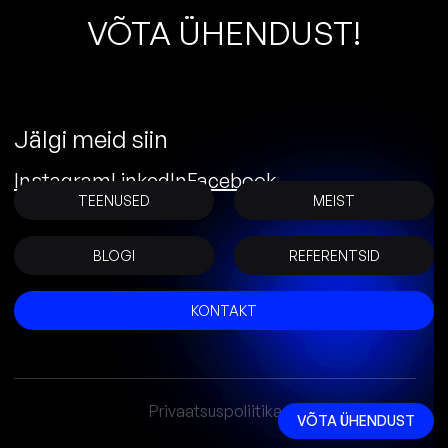
V
Õ
T
A
Ü
H
E
N
D
U
S
T
!
Jälgi meid siin
Instagram
LinkedIn
Facebook
TEENUSED
MEIST
BLOGI
REFERENTSID
KONTAKT
Privaatsuspoliitika
VÕTA ÜHENDUST