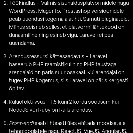
Töökindlus – Valmis sisuhaldusplatvormidele nagu
WordPress, Magento, Prestashop versioonidele
peab uuendusi tegema alatihti. Samuti pluginatele.
Miinus seisneb selles, et platvormi lähtekood on
dünaamiline ning esineb vigu. Laraveli ei pea
uuendama.
Arendusressursi kättesaadavus – Laravel
baseerub PHP raamistikul ning PHP taustaga
arendajaid on päris suur osakaal. Kui arendajal on
tugev PHP kogemus, siis Laravel on päris kergesti
õpitav.
Kuluefektiivsus – 1,5 kuni 2 korda soodsam kui
NodeJS või Ruby on Rails arendus.
Front-endi
saab lihtsasti üles ehitada moodsatele
tehnoloogiatele nagu ReactJS, VueJS, AngularJS,