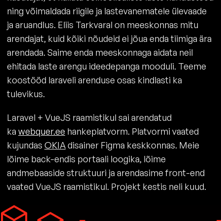
ning võimaldada riigile ja lastevanematele ülevaade
ja aruandlus. Eliis Tarkvaral on meeskonnas mitu
arendajat, kuid kõiki nõudeid ei jõua enda tiimiga ära
arendada. Saime enda meeskonnaga aidata neil
ehitada laste arengu ideedepanga mooduli. Teeme
koostööd laraveli arenduse osas kindlasti ka
tulevikus.
Laravel + VueJS raamistikul sai arendatud
ka
webquer.ee
hankeplatvorm. Platvormi vaated
kujundas
OKIA
disainer Figma keskkonnas. Meie
lõime back-endis portaali loogika, lõime
andmebaaside struktuuri ja arendasime front-end
vaated VueJS raamistikul. Projekt kestis neli kuud.