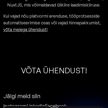
NuxtJS, mis võimaldavad ülikiire laadimiskiiruse.
Kui vajad nõu platvormi arenduse, tööprotsesside
automatiseerimise osas või vajad hinnapakkumist,
võta meiega ühendust!
V
Õ
T
A
Ü
H
E
N
D
U
S
T
!
Jälgi meid siin
Instagram
LinkedIn
Facebook