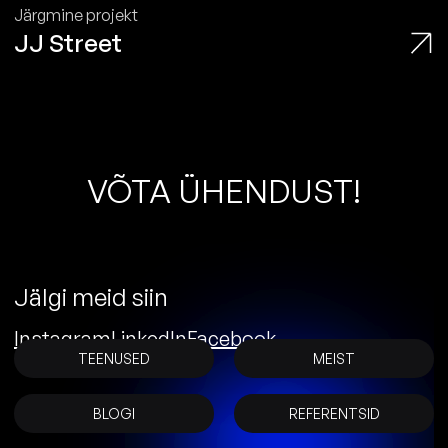
Järgmine projekt
JJ Street
V
Õ
T
A
Ü
H
E
N
D
U
S
T
!
Jälgi meid siin
Instagram
LinkedIn
Facebook
TEENUSED
MEIST
BLOGI
REFERENTSID