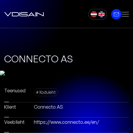
CONNECTO AS
Teenused
# Koduleht
Klient
Connecto AS
Veebileht
https://www.connecto.ee/en/