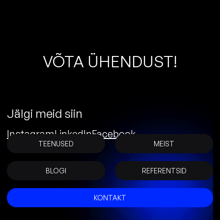
V
Õ
T
A
Ü
H
E
N
D
U
S
T
!
Jälgi meid siin
Instagram
LinkedIn
Facebook
TEENUSED
MEIST
BLOGI
REFERENTSID
KONTAKT