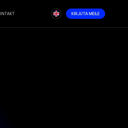
ONTAKT
K
I
R
J
U
T
A
M
E
I
L
E