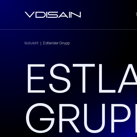
Koduleht
|
Estlander Grupp
ESTL
GRUP