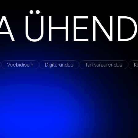
A
Ü
H
E
N
Veebidisain
Digiturundus
Tarkvaraarendus
K