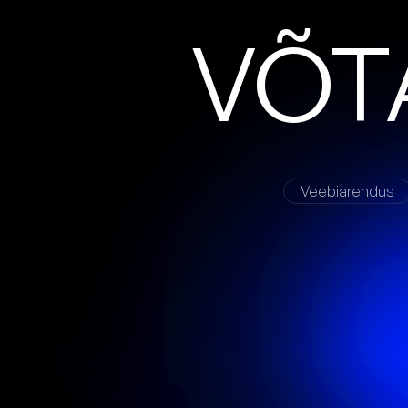
V
Õ
T
Veebiarendus