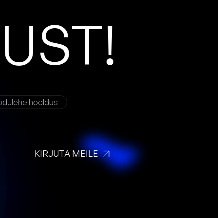
D
U
S
T
!
odulehe hooldus
KIRJUTA MEILE