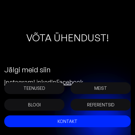
V
Õ
T
A
Ü
H
E
N
D
U
S
T
!
Jälgi meid siin
Instagram
LinkedIn
Facebook
TEENUSED
MEIST
BLOGI
REFERENTSID
KONTAKT