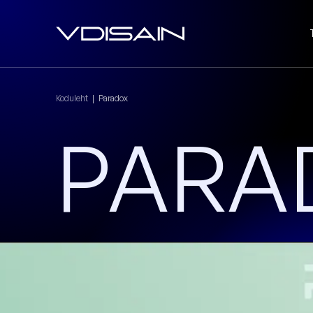
Koduleht
|
Paradox
PARA