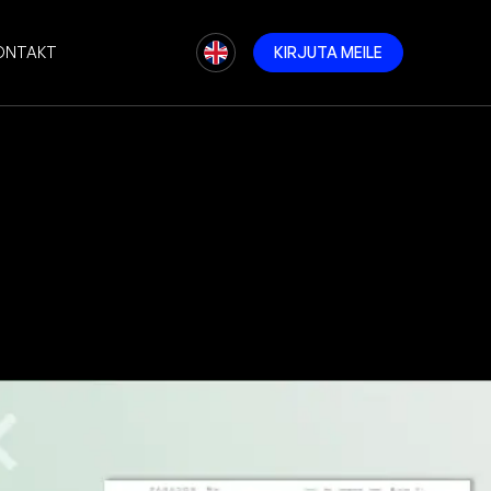
ONTAKT
K
I
R
J
U
T
A
M
E
I
L
E