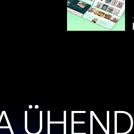
A
Ü
H
E
N