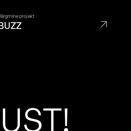
Järgmine projekt
BUZZ
D
U
S
T
!