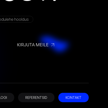
odulehe hooldus
KIRJUTA MEILE
LOGI
REFERENTSID
KONTAKT