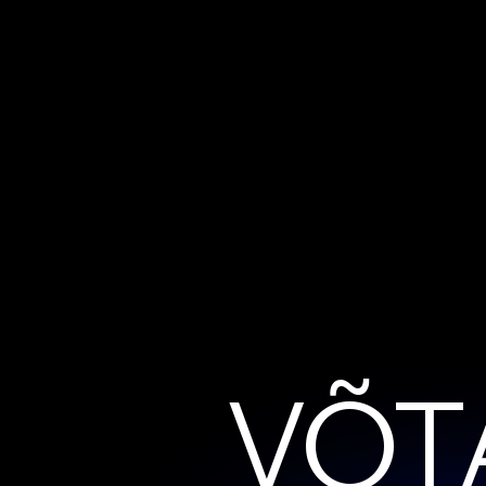
V
Õ
T