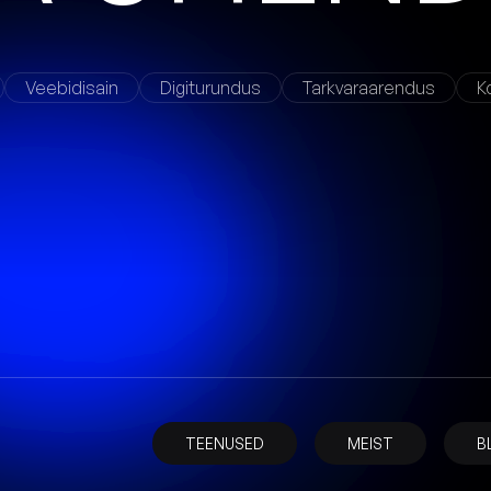
Veebidisain
Digiturundus
Tarkvaraarendus
K
TEENUSED
MEIST
B