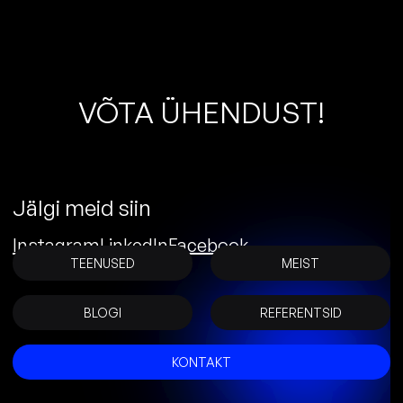
V
Õ
T
A
Ü
H
E
N
D
U
S
T
!
Jälgi meid siin
Instagram
LinkedIn
Facebook
TEENUSED
MEIST
BLOGI
REFERENTSID
KONTAKT