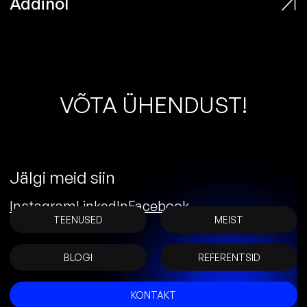
Addinol
V
Õ
T
A
Ü
H
E
N
D
U
S
T
!
Jälgi meid siin
Instagram
LinkedIn
Facebook
TEENUSED
MEIST
BLOGI
REFERENTSID
KONTAKT