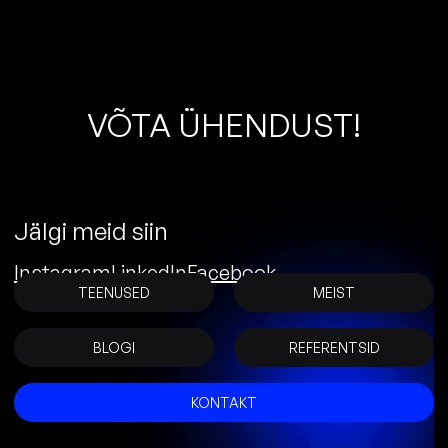
V
Õ
T
A
Ü
H
E
N
D
U
S
T
!
Jälgi meid siin
Instagram
LinkedIn
Facebook
TEENUSED
MEIST
BLOGI
REFERENTSID
KONTAKT