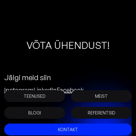
V
Õ
T
A
Ü
H
E
N
D
U
S
T
!
Jälgi meid siin
Instagram
LinkedIn
Facebook
TEENUSED
MEIST
BLOGI
REFERENTSID
KONTAKT