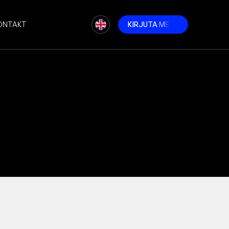
ONTAKT
K
I
R
J
U
T
A
M
E
I
L
E