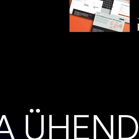
A
Ü
H
E
N