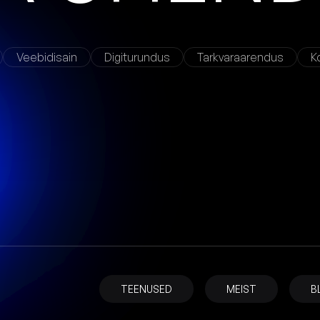
Veebidisain
Digiturundus
Tarkvaraarendus
K
TEENUSED
MEIST
B