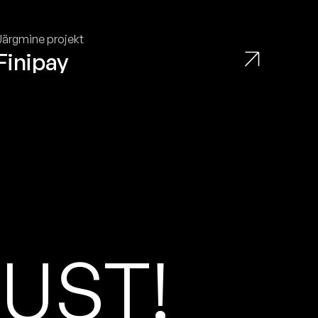
Järgmine projekt
Finipay
D
U
S
T
!