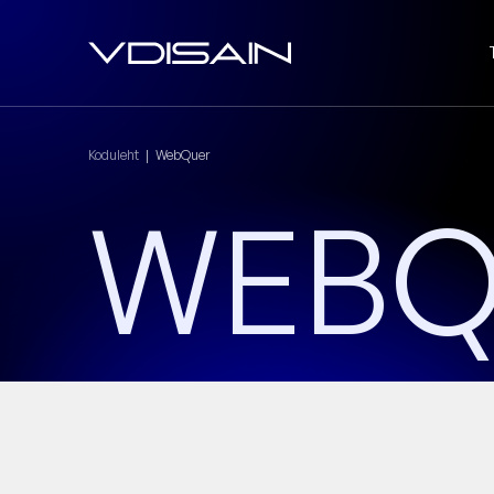
Koduleht
|
WebQuer
WEBQ