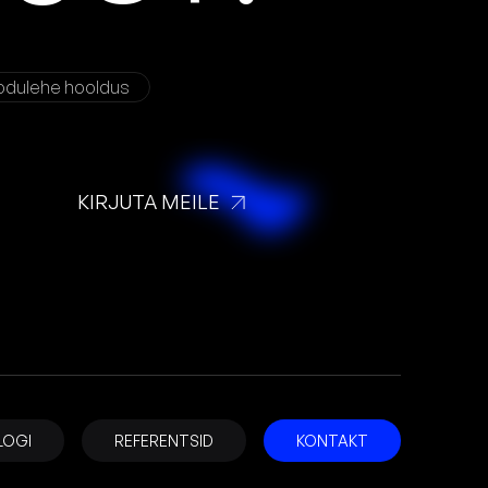
odulehe hooldus
KIRJUTA MEILE
LOGI
REFERENTSID
KONTAKT