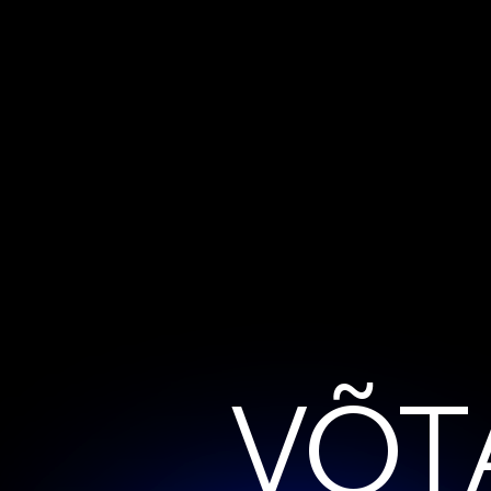
V
Õ
T