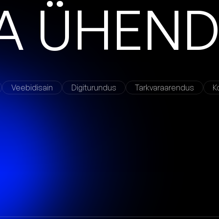
A
Ü
H
E
N
Veebidisain
Digiturundus
Tarkvaraarendus
K