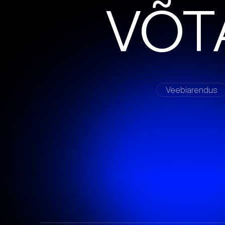
V
Õ
T
Veebiarendus