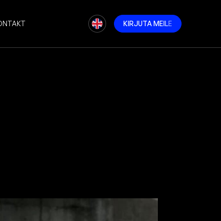
ONTAKT
K
I
R
J
U
T
A
M
E
I
L
E