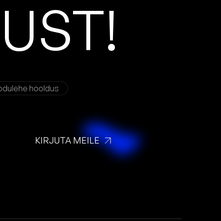
D
U
S
T
!
odulehe hooldus
KIRJUTA MEILE