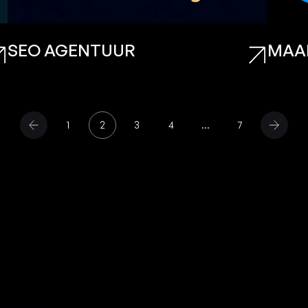
SEO AGENTUUR
MAA
1
2
3
4
…
7