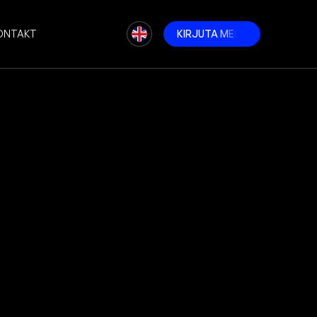
ONTAKT
K
I
R
J
U
T
A
M
E
I
L
E