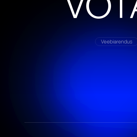
V
Õ
T
Veebiarendus