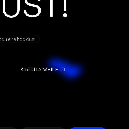
D
U
S
T
!
odulehe hooldus
KIRJUTA MEILE