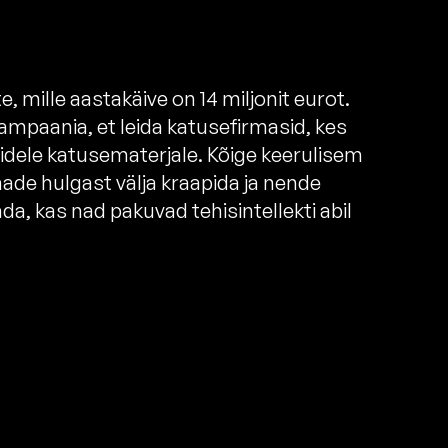
, mille aastakäive on 14 miljonit eurot.
ampaania, et leida katusefirmasid, kes
idele katusematerjale. Kõige keerulisem
made hulgast välja kraapida ja nende
da, kas nad pakuvad tehisintellekti abil