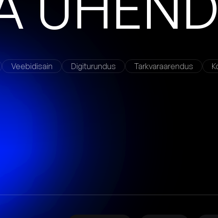
A
Ü
H
E
N
Veebidisain
Digiturundus
Tarkvaraarendus
K