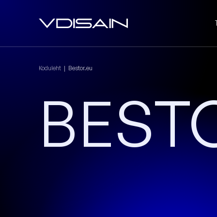
Koduleht
|
Bestor.eu
BEST