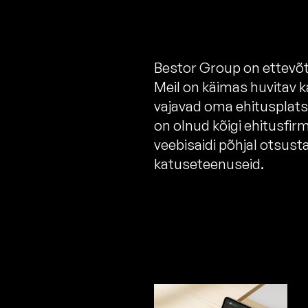
Bestor Group on ettevõte
Meil on käimas huvitav k
vajavad oma ehitusplats
on olnud kõigi ehitusfir
veebisaidi põhjal otsusta
katuseteenuseid.