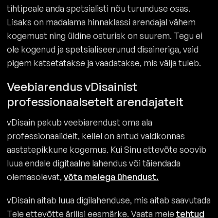
tihtipeale anda spetsialisti nõu turunduse osas.
Lisaks on madalama hinnaklassi arendajal vähem
kogemust ning üldine osturisk on suurem. Tegu ei
ole kogenud ja spetsialiseerunud disaineriga, vaid
pigem katsetatakse ja vaadatakse, mis välja tuleb.
Veebiarendus vDisainist
professionaalsetelt arendajatelt
vDisain pakub veebiarendust oma ala
professionaalidelt, kellel on antud valdkonnas
aastatepikkune kogemus. Kui Sinu ettevõte soovib
luua endale digitaalne lahendus või täiendada
olemasolevat,
võta meiega ühendust.
vDisain aitab luua digilahenduse, mis aitab saavutada
Teie ettevõtte ärilisi eesmärke. Vaata meie
tehtud