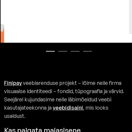
Finipay
veebiarenduse projekt – lõime neile firma
visuaalse identiteedi – fondid, tüpograafia ja värvid.
Seejärel kujundasime neile läbimõeldud veebi
kasutajateekonna ja
veebidisaini
, mis looks
usaldust.
Kas palgata majasisene