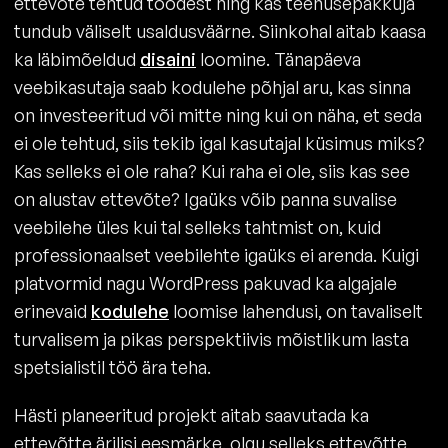
ettevõte tehtud töödest ning kas teenusepakkuja
tundub väliselt usaldusväärne. Siinkohal aitab kaasa
ka läbimõeldud
disaini
loomine. Tänapäeva
veebikasutaja saab kodulehe põhjal aru, kas sinna
on investeeritud või mitte ning kui on näha, et seda
ei ole tehtud, siis tekib igal kasutajal küsimus miks?
Kas selleks ei ole raha? Kui raha ei ole, siis kas see
on alustav ettevõte? Igaüks võib panna suvalise
veebilehe üles kui tal selleks tahtmist on, kuid
professionaalset veebilehte igaüks ei arenda. Kuigi
platvormid nagu WordPress pakuvad ka algajale
erinevaid
kodulehe
loomise lahendusi, on tavaliselt
turvalisem ja pikas perspektiivis mõistlikum lasta
spetsialistil töö ära teha.
Hästi planeeritud projekt aitab saavutada ka
ettevõtte ärilisi eesmärke, olgu selleks ettevõtte