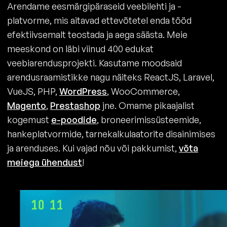
Arendame eesmärgipäraseid veebilehti ja -
platvorme, mis aitavad ettevõtetel enda tööd
efektiivsemalt teostada ja aega säästa. Meie
meeskond on läbi viinud 400 edukat
veebiarendusprojekti. Kasutame moodsaid
arendusraamistikke nagu näiteks ReactJS, Laravel,
VueJS, PHP,
WordPress
, WooCommerce,
Magento
,
Prestashop
jne. Omame pikaajalist
kogemust
e-poodide
, broneerimissüsteemide,
hankeplatvormide, tarnekalkulaatorite disainimises
ja arenduses. Kui vajad nõu või pakkumist,
võta
meiega ühendust
!