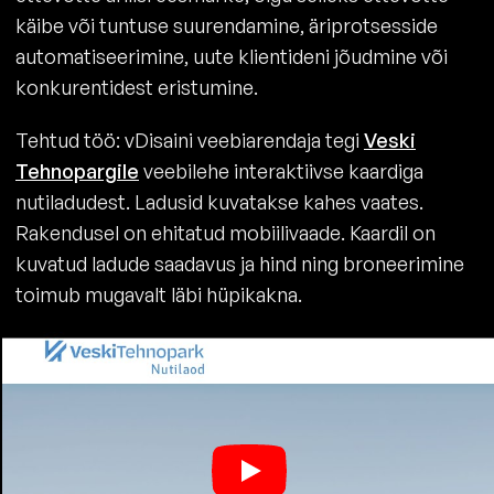
käibe või tuntuse suurendamine, äriprotsesside
automatiseerimine, uute klientideni jõudmine või
konkurentidest eristumine.
Tehtud töö: vDisaini veebiarendaja tegi
Veski
Tehnopargile
veebilehe interaktiivse kaardiga
nutiladudest. Ladusid kuvatakse kahes vaates.
Rakendusel on ehitatud mobiilivaade. Kaardil on
kuvatud ladude saadavus ja hind ning broneerimine
toimub mugavalt läbi hüpikakna.