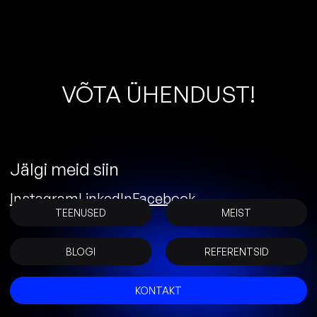
Õ
T
A
Ü
H
E
N
D
U
S
T
!
Jälgi meid siin
Instagram
LinkedIn
Facebook
TEENUSED
MEIST
BLOGI
REFERENTSID
KONTAKT