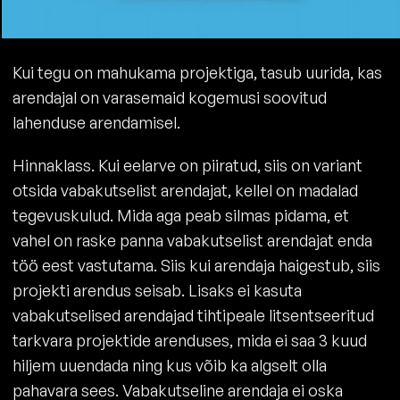
Kui tegu on mahukama projektiga, tasub uurida, kas
arendajal on varasemaid kogemusi soovitud
lahenduse arendamisel.
Hinnaklass. Kui eelarve on piiratud, siis on variant
otsida vabakutselist arendajat, kellel on madalad
tegevuskulud. Mida aga peab silmas pidama, et
vahel on raske panna vabakutselist arendajat enda
töö eest vastutama. Siis kui arendaja haigestub, siis
projekti arendus seisab. Lisaks ei kasuta
vabakutselised arendajad tihtipeale litsentseeritud
tarkvara projektide arenduses, mida ei saa 3 kuud
hiljem uuendada ning kus võib ka algselt olla
pahavara sees. Vabakutseline arendaja ei oska