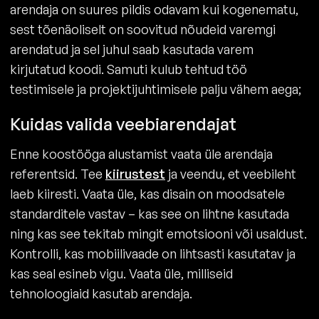
arendaja on suures pildis odavam kui kogenematu,
sest tõenäoliselt on soovitud nõudeid varemgi
arendatud ja sel juhul saab kasutada varem
kirjutatud koodi. Samuti kulub tehtud töö
testimisele ja projektijuhtimisele palju vähem aega;
Kuidas valida veebiarendajat
Enne koostööga alustamist vaata üle arendaja
referentsid. Tee
kiirustest
ja veendu, et veebileht
laeb kiiresti. Vaata üle, kas disain on moodsatele
standarditele vastav – kas see on lihtne kasutada
ning kas see tekitab mingit emotsiooni või usaldust.
Kontrolli, kas mobiilivaade on lihtsasti kasutatav ja
kas seal esineb vigu. Vaata üle, milliseid
tehnoloogiaid kasutab arendaja.