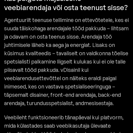
veebiarendaja või osta teenust sisse?
Agentuurilt teenuse tellimine on ettevõtetele, kes ei
suuda täiskohaga arendajale tööd pakkuda – lihtsam
ja odavam on osta teenus sisse. Arendaja töö
juhtimisele läheb ka aega ja energiat. Lisaks on
küsimus kvaliteedis – tavaliselt on valdkonna tõelise
spetsialisti palkamine liigselt kulukas kui ei ole talle
piisavalt tööd pakkuda. vDisainil kui
veebiarendusettevõttel on näiteks eraldi palgal
inimesed, kes on vastava spetsialiseeringuga –
täpsemalt disainer, front-end arendaja, back-end
arendaja, turundusspetsialist, andmesisestaja.
Veebileht funktsioneerib tänapäeval kui platvorm,
mida külastades saab veebikasutaja ülevaate