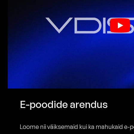
E-poodide arendus
Loome nii väiksemaid kui ka mahukaid e-poo