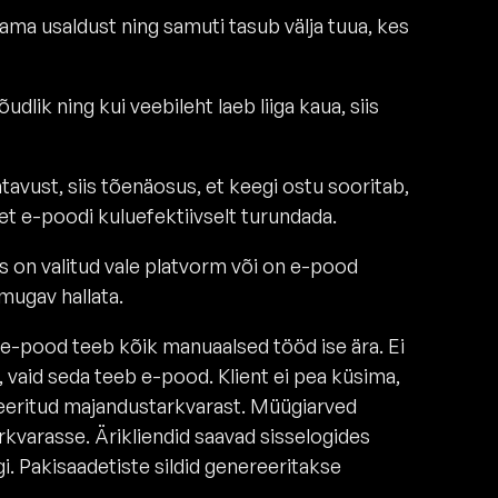
ama usaldust ning samuti tasub välja tuua, kes
dlik ning kui veebileht laeb liiga kaua, siis
atavust, siis tõenäosus, et keegi ostu sooritab,
et e-poodi kuluefektiivselt turundada.
s on valitud vale platvorm või on e-pood
 mugav hallata.
 e-pood teeb kõik manuaalsed tööd ise ära. Ei
ta, vaid seda teeb e-pood. Klient ei pea küsima,
seeritud majandustarkvarast. Müügiarved
kvarasse. Ärikliendid saavad sisselogides
rgi. Pakisaadetiste sildid genereeritakse