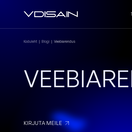
Koduleht
|
Blogi
|
Veebiarendus
VEEBIAR
KIRJUTA MEILE