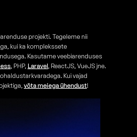
iarenduse projekti. Tegeleme nii
a, kui ka komplekssete
rendusega. Kasutame veebiarenduses
ess
, PHP,
Laravel
, ReactJS, VueJS jne.
ohaldustarkvaradega. Kui vajad
ojektiga,
võta meiega ühendust
!