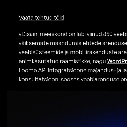
Vaata tehtud töid
vDisaini meeskond on läbi viinud 850 veeb
väiksemate maandumislehtede arenduseg
veebisüsteemide ja mobiilirakenduste a
enimkasutatud raamistikke, nagu
WordPr
Loome API integratsioone majandus- ja la
konsultatsiooni seoses veebiarenduse pr