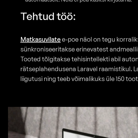
Tehtud töö:
Matkasuvilate
e-poe näol on tegu korralik
sünkroniseeritakse erinevatest andmealli
Tooted tõlgitakse tehisintellekti abil aut
rätseplahendusena Laravel raamistikul.
liigutusi ning teeb võimalikuks üle 150 to