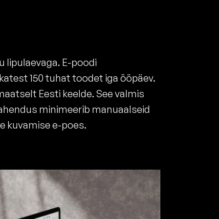
u lipulaevaga. E-poodi
katest 150 tuhat toodet iga ööpäev.
omaatselt Eesti keelde. See valmis
 Lahendus minimeerib manuaalseid
ote kuvamise e-poes.