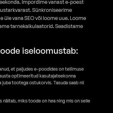
teekonda. Impordime vanast e-poest
dustarkvarast. Sünkroniseerime
 üle vana SEO või loome uue. Loome
hitame tarnekalkulaatorid. Seadistame
-poode iseloomustab:
nud, et paljudes e-poodides on tellimuse
tausta optimeeritud kasutajateekonna
 juba tootega ostukorvis. Tasuda saab nii
mis näitab, miks toode on hea ning mis on selle