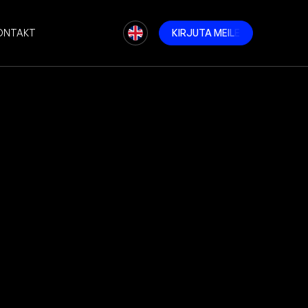
ONTAKT
K
I
R
J
U
T
A
M
E
I
L
E