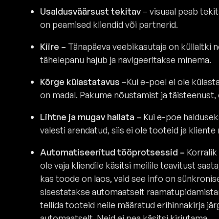
Usaldusväärsust tekitav
– visuaal peab tekit
on peamised kliendid või partnerid.
Kiire –
Tänapäeva veebikasutaja on küllaltki nõu
tähelepanu hajub ja navigeeritakse minema.
Kõrge külastatavus –
Kui e-poel ei ole külast
on madal. Pakume nõustamist ja täisteenust, 
Lihtne ja mugav hallata –
Kui e-poe haldusek
valesti arendatud, siis ei ole tooteid ja kliente
Automatiseeritud tööprotsessid –
Korralik
ole vaja kliendile käsitsi meilile teavitust saa
kas toode on laos, vaid see info on sünkroni
sisestatakse automaatselt raamatupidamistar
tellida tooteid neile määratud erihinnakirja jä
automaatselt. Neid ei pea käsitsi kirjutama.