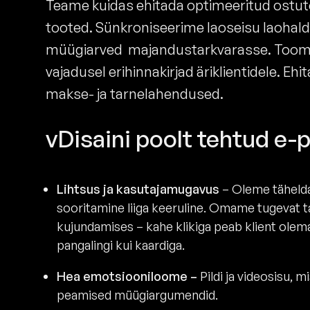
Teame kuidas ehitada optimeeritud ostu
tooted. Sünkroniseerime laoseisu laohal
müügiarved majandustarkvarasse. Toome
vajadusel erihinnakirjad äriklientidele. E
makse- ja tarnelahendused.
vDisaini poolt tehtud e
Lihtsus ja kasutajamugavus
– Oleme tähelda
sooritamine liiga keeruline. Omame tugevat 
kujundamises – kahe klikiga peab klient olema
pangalingi kui kaardiga.
Hea emotsiooniloome –
Pildi ja videosisu, 
peamised müügiargumendid.